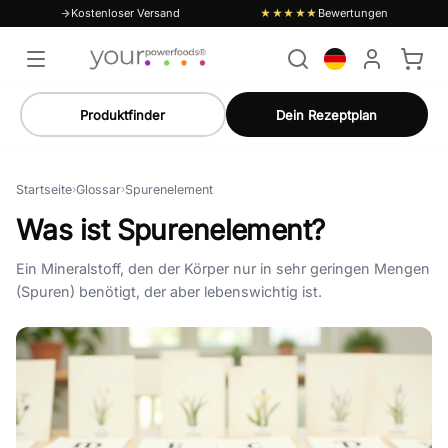
Kostenloser Versand
Bewertungen
★★★★★
Produktfinder
Dein Rezeptplan
Startseite
›
Glossar
›
Spurenelement
Was ist Spurenelement?
Ein Mineralstoff, den der Körper nur in sehr geringen Mengen
(Spuren) benötigt, der aber lebenswichtig ist.