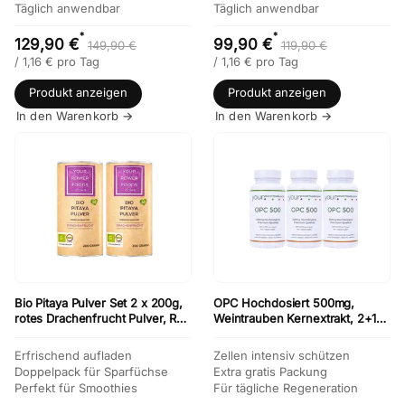
Täglich anwendbar
Täglich anwendbar
*
*
129,90 €
99,90 €
149,90 €
119,90 €
/
1,16
€
pro Tag
/
1,16
€
pro Tag
Produkt anzeigen
Produkt anzeigen
In den Warenkorb →
In den Warenkorb →
Bio Pitaya Pulver Set 2 x 200g,
OPC Hochdosiert 500mg,
rotes Drachenfrucht Pulver, Red
Weintrauben Kernextrakt, 2+1
Dragon Powder
Gratis
Erfrischend aufladen
Zellen intensiv schützen
Doppelpack für Sparfüchse
Extra gratis Packung
Perfekt für Smoothies
Für tägliche Regeneration