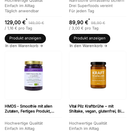
Hochwertige Qualität
Nährstoffe umfassend sichern
Einfach im Alltag
Drei Superfoods vereint
Täglich anwendbar
Für jeden Tag
*
*
129,00 €
89,90 €
149,00 €
98,90 €
/
1,16
€
pro Tag
/
3,00
€
pro Tag
Produkt anzeigen
Produkt anzeigen
In den Warenkorb →
In den Warenkorb →
HMDS - Smoothie mit allen
Vital Pilz Kraftbrühe – mit
Zutaten, Fertiges Produkt,
Shiitake, vegan, glutenfrei, Bio
tiefgekühlt, Vorteilsset 12 x 500
– 12 × 500 ml
ml
Hochwertige Qualität
Hochwertige Qualität
Einfach im Alltag
Einfach im Alltag