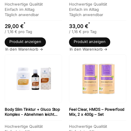
Hochwertige Qualität
Hochwertige Qualität
Einfach im Alltag
Einfach im Alltag
Täglich anwendbar
Täglich anwendbar
*
*
29,00 €
33,00 €
/
1,16
€
pro Tag
/
1,16
€
pro Tag
Produkt anzeigen
Produkt anzeigen
In den Warenkorb →
In den Warenkorb →
Body Slim Tinktur + Gluco Stop
Feel Clear, HMDS – Powerfood
Komplex - Abnehmen leicht
Mix, 2 x 400g – Set
gemacht, Set
Hochwertige Qualität
Hochwertige Qualität