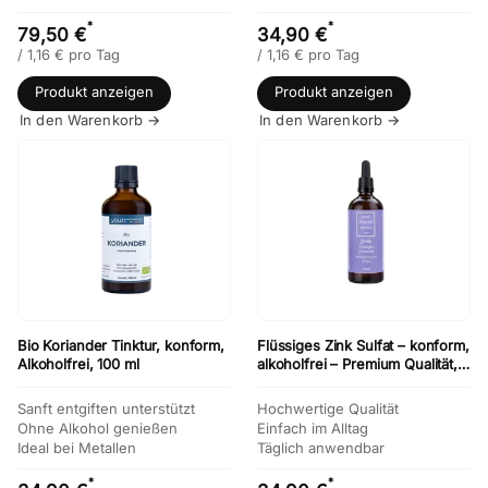
*
*
79,50 €
34,90 €
/
1,16
€
pro Tag
/
1,16
€
pro Tag
Produkt anzeigen
Produkt anzeigen
In den Warenkorb →
In den Warenkorb →
Bio Koriander Tinktur, konform,
Flüssiges Zink Sulfat – konform,
Alkoholfrei, 100 ml
alkoholfrei – Premium Qualität,
100ml
Sanft entgiften unterstützt
Hochwertige Qualität
Ohne Alkohol genießen
Einfach im Alltag
Ideal bei Metallen
Täglich anwendbar
*
*