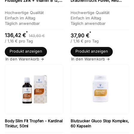
Flüssiges Zink + Vitamin B 12,
Drachenfrucht Pulver, Red
Vitamin C forte 540, L - Lysin
Dragon Powder
forte 600
Hochwertige Qualität
Hochwertige Qualität
Einfach im Alltag
Einfach im Alltag
Täglich anwendbar
Täglich anwendbar
*
*
136,42 €
37,90 €
143,60 €
/
1,16
€
pro Tag
/
1,16
€
pro Tag
Produkt anzeigen
Produkt anzeigen
In den Warenkorb →
In den Warenkorb →
Body Slim Fit Tropfen - Kardinal
Blutzucker Gluco Stop Komplex,
Tinktur, 50ml
60 Kapseln