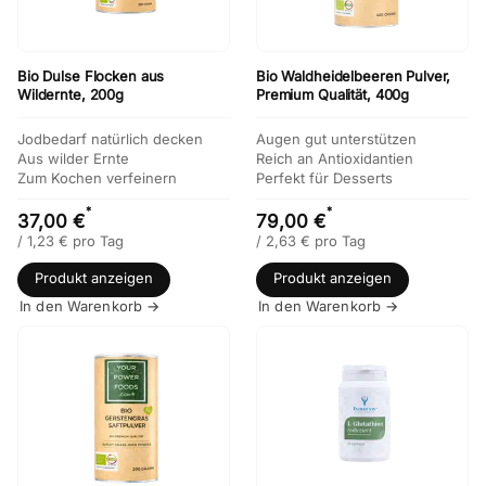
Bio Dulse Flocken aus
Bio Waldheidelbeeren Pulver,
Wildernte, 200g
Premium Qualität, 400g
Jodbedarf natürlich decken
Augen gut unterstützen
Aus wilder Ernte
Reich an Antioxidantien
Zum Kochen verfeinern
Perfekt für Desserts
*
*
37,00 €
79,00 €
/
1,23
€
pro Tag
/
2,63
€
pro Tag
Produkt anzeigen
Produkt anzeigen
In den Warenkorb →
In den Warenkorb →