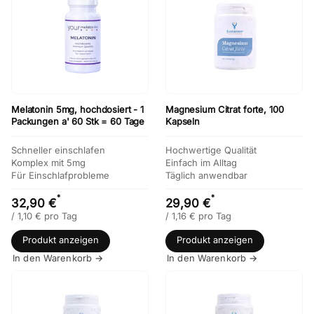
Melatonin 5mg, hochdosiert - 1
Magnesium Citrat forte, 100
Packungen a' 60 Stk = 60 Tage
Kapseln
Schneller einschlafen
Hochwertige Qualität
Komplex mit 5mg
Einfach im Alltag
Für Einschlafprobleme
Täglich anwendbar
*
*
32,90 €
29,90 €
/
1,10
€
pro Tag
/
1,16
€
pro Tag
Produkt anzeigen
Produkt anzeigen
In den Warenkorb →
In den Warenkorb →