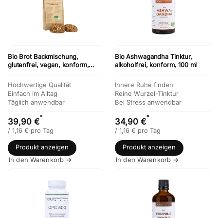
Bio Brot Backmischung,
Bio Ashwagandha Tinktur,
glutenfrei, vegan, konform,
alkoholfrei, konform, 100 ml
Vorteilsset 6 x 350g
Hochwertige Qualität
Innere Ruhe finden
Einfach im Alltag
Reine Wurzel-Tinktur
Täglich anwendbar
Bei Stress anwendbar
*
*
39,90 €
34,90 €
/
1,16
€
pro Tag
/
1,16
€
pro Tag
Produkt anzeigen
Produkt anzeigen
In den Warenkorb →
In den Warenkorb →