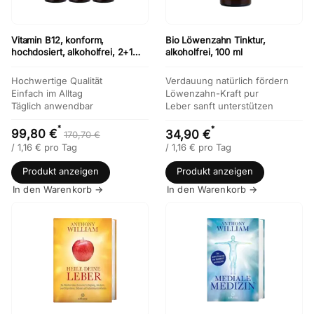
Vitamin B12, konform,
Bio Löwenzahn Tinktur,
hochdosiert, alkoholfrei, 2+1
alkoholfrei, 100 ml
Gratis
Hochwertige Qualität
Verdauung natürlich fördern
Einfach im Alltag
Löwenzahn-Kraft pur
Täglich anwendbar
Leber sanft unterstützen
*
*
99,80 €
34,90 €
170,70 €
/
1,16
€
pro Tag
/
1,16
€
pro Tag
Produkt anzeigen
Produkt anzeigen
In den Warenkorb →
In den Warenkorb →