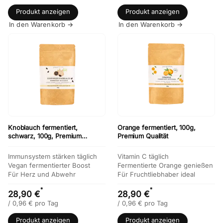
Produkt anzeigen
Produkt anzeigen
In den Warenkorb →
In den Warenkorb →
Knoblauch fermentiert,
Orange fermentiert, 100g,
schwarz, 100g, Premium
Premium Qualität
Qualität
Immunsystem stärken täglich
Vitamin C täglich
Vegan fermentierter Boost
Fermentierte Orange genießen
Für Herz und Abwehr
Für Fruchtliebhaber ideal
*
*
28,90 €
28,90 €
/
0,96
€
pro Tag
/
0,96
€
pro Tag
Produkt anzeigen
Produkt anzeigen