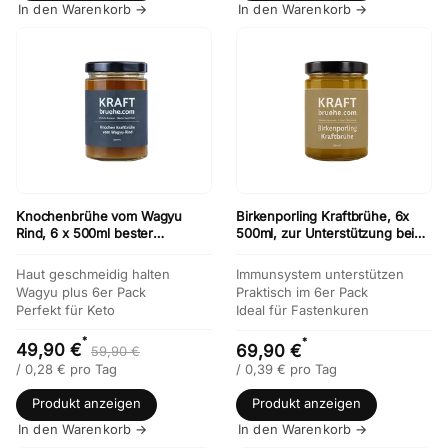
In den Warenkorb →
In den Warenkorb →
Knochenbrühe vom Wagyu
Birkenporling Kraftbrühe, 6x
Rind, 6 x 500ml bester
500ml, zur Unterstützung bei
Geschmack, Paleo, Keto
Chemo Krebs Therapien
Haut geschmeidig halten
Immunsystem unterstützen
Wagyu plus 6er Pack
Praktisch im 6er Pack
Perfekt für Keto
Ideal für Fastenkuren
*
*
49,90 €
69,90 €
59,90 €
/
0,28
€
pro Tag
/
0,39
€
pro Tag
Produkt anzeigen
Produkt anzeigen
In den Warenkorb →
In den Warenkorb →