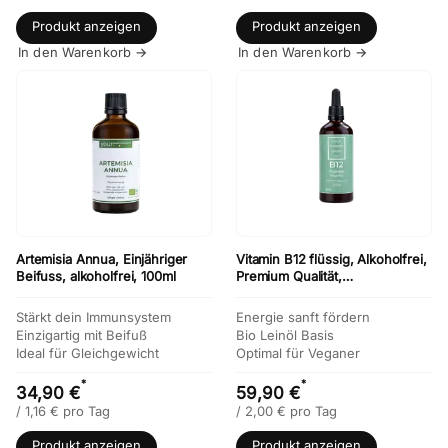
Produkt anzeigen
Produkt anzeigen
In den Warenkorb →
In den Warenkorb →
Artemisia Annua, Einjähriger
Vitamin B12 flüssig, Alkoholfrei,
Beifuss, alkoholfrei, 100ml
Premium Qualität,
konform,100ml
Stärkt dein Immunsystem
Energie sanft fördern
Einzigartig mit Beifuß
Bio Leinöl Basis
Ideal für Gleichgewicht
Optimal für Veganer
*
*
34,90 €
59,90 €
/
1,16
€
pro Tag
/
2,00
€
pro Tag
Produkt anzeigen
Produkt anzeigen