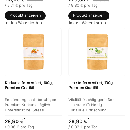
162,00 €
354,90 €
/
5,71
€
pro Tag
/
9,30
€
pro Tag
Produkt anzeigen
Produkt anzeigen
In den Warenkorb →
In den Warenkorb →
Kurkuma fermentiert, 100g,
Limette fermentiert, 100g,
Premium Qualität
Premium Qualität
Entzündung sanft beruhigen
Vitalität fruchtig genießen
Premium Kurkuma täglich
Limette trifft Honig
Unterstützt bei Stress
Für süße Erfrischung
*
*
28,90 €
28,90 €
/
0,96
€
pro Tag
/
0,83
€
pro Tag