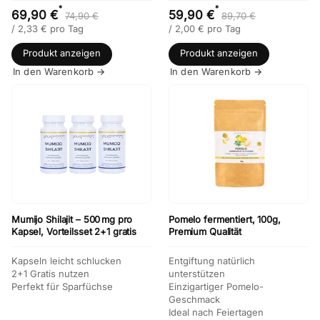
*
*
69,90 €
59,90 €
74,90 €
89,70 €
/
2,33
€
pro Tag
/
2,00
€
pro Tag
Produkt anzeigen
Produkt anzeigen
In den Warenkorb →
In den Warenkorb →
Mumijo Shilajit – 500 mg pro
Pomelo fermentiert, 100g,
Kapsel, Vorteilsset 2+1 gratis
Premium Qualität
Kapseln leicht schlucken
Entgiftung natürlich
2+1 Gratis nutzen
unterstützen
Perfekt für Sparfüchse
Einzigartiger Pomelo-
Geschmack
Ideal nach Feiertagen