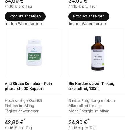
34,90 €
34,90 €
/
1,16
€
pro Tag
/
1,16
€
pro Tag
Produkt anzeigen
Produkt anzeigen
In den Warenkorb →
In den Warenkorb →
Anti Stress Komplex – Rein
Bio Kardenwurzel Tinktur,
pflanzlich, 90 Kapseln
alkoholfrei, 100ml
Hochwertige Qualität
Sanfte Entgiftung erleben
Einfach im Alltag
Alkoholfrei für alle
Täglich anwendbar
Mehr Energie im Alltag
*
*
42,80 €
34,90 €
/
1,16
€
pro Tag
/
1,16
€
pro Tag