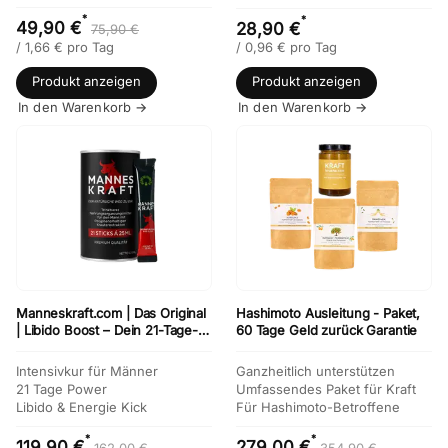
*
*
49,90 €
28,90 €
75,90 €
/
1,66
€
pro Tag
/
0,96
€
pro Tag
Produkt anzeigen
Produkt anzeigen
In den Warenkorb →
In den Warenkorb →
Manneskraft.com | Das Original
Hashimoto Ausleitung - Paket,
| Libido Boost – Dein 21-Tage-
60 Tage Geld zurück Garantie
Paket für mehr Libido & Energie
Intensivkur für Männer
Ganzheitlich unterstützen
21 Tage Power
Umfassendes Paket für Kraft
Libido & Energie Kick
Für Hashimoto-Betroffene
*
*
119,90 €
279,00 €