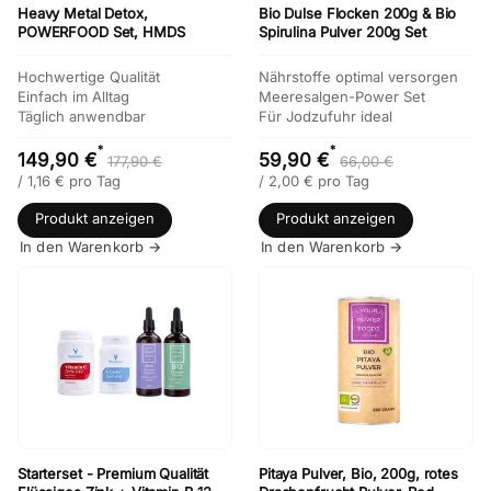
Heavy Metal Detox,
Bio Dulse Flocken 200g & Bio
POWERFOOD Set, HMDS
Spirulina Pulver 200g Set
Hochwertige Qualität
Nährstoffe optimal versorgen
Einfach im Alltag
Meeresalgen-Power Set
Täglich anwendbar
Für Jodzufuhr ideal
*
*
149,90 €
59,90 €
177,90 €
66,00 €
/
1,16
€
pro Tag
/
2,00
€
pro Tag
Produkt anzeigen
Produkt anzeigen
In den Warenkorb →
In den Warenkorb →
Starterset - Premium Qualität
Pitaya Pulver, Bio, 200g, rotes