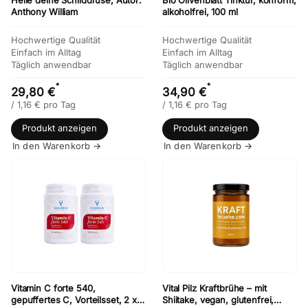
Heile deine Schilddrüse, Autor:
Bio Olivenblatt Tinktur, konform,
Anthony William
alkoholfrei, 100 ml
Hochwertige Qualität
Hochwertige Qualität
Einfach im Alltag
Einfach im Alltag
Täglich anwendbar
Täglich anwendbar
*
*
29,80 €
34,90 €
/
1,16
€
pro Tag
/
1,16
€
pro Tag
Produkt anzeigen
Produkt anzeigen
In den Warenkorb →
In den Warenkorb →
Vitamin C forte 540,
Vital Pilz Kraftbrühe – mit
gepuffertes C, Vorteilsset, 2 x
Shiitake, vegan, glutenfrei,