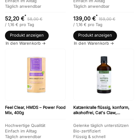
Einfach im Alltag
Einfach im Alltag
Täglich anwendbar
Täglich anwendbar
*
*
52,20 €
139,00 €
58,00 €
159,00 €
/
1,16
€
pro Tag
/
1,16
€
pro Tag
Produkt anzeigen
Produkt anzeigen
In den Warenkorb →
In den Warenkorb →
Feel Clear, HMDS – Power Food
Katzenkralle flüssig, konform,
Mix, 400g
alkoholfrei, Cat's Claw,
konform,100ml
Hochwertige Qualität
Gelenke täglich unterstützen
Einfach im Alltag
Bio-zertifiziert
Täglich anwendbar
Flüssig & schnell