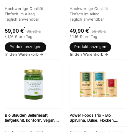
90 Kapseln
konform, 6 x 500 ml
Hochwertige Qualität
Hochwertige Qualität
Einfach im Alltag
Einfach im Alltag
Täglich anwendbar
Täglich anwendbar
*
*
59,90 €
49,90 €
69,80 €
59,90 €
/
1,16
€
pro Tag
/
1,16
€
pro Tag
Produkt anzeigen
Produkt anzeigen
In den Warenkorb →
In den Warenkorb →
Bio Stauden Selleriesaft,
Power Foods Trio - Bio
tiefgekühlt, konform, vegan,
Spirulina, Dulse, Flocken,
glutenfrei, Vorteilsset 12 x 500
Gerstengras im Set
ml