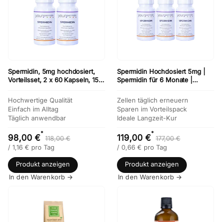
Spermidin, 5mg hochdosiert,
Spermidin Hochdosiert 5mg |
Vorteilsset, 2 x 60 Kapseln, 15%
Spermidin für 6 Monate |
Sparen
Weizenkeimextrakt Kapseln
Kaufen | 3-er Vorteilsset
Hochwertige Qualität
Zellen täglich erneuern
Einfach im Alltag
Sparen im Vorteilspack
Täglich anwendbar
Ideale Langzeit-Kur
*
*
98,00 €
119,00 €
118,00 €
177,00 €
/
1,16
€
pro Tag
/
0,66
€
pro Tag
Produkt anzeigen
Produkt anzeigen
In den Warenkorb →
In den Warenkorb →