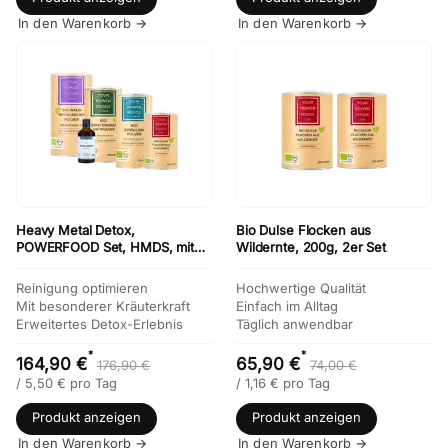
In den Warenkorb →
In den Warenkorb →
Heavy Metal Detox,
Bio Dulse Flocken aus
POWERFOOD Set, HMDS, mit
Wildernte, 200g, 2er Set
Bio Koriander Tinktur
Reinigung optimieren
Hochwertige Qualität
Mit besonderer Kräuterkraft
Einfach im Alltag
Erweitertes Detox-Erlebnis
Täglich anwendbar
*
*
164,90 €
65,90 €
176,90 €
74,00 €
/
5,50
€
pro Tag
/
1,16
€
pro Tag
Produkt anzeigen
Produkt anzeigen
In den Warenkorb →
In den Warenkorb →