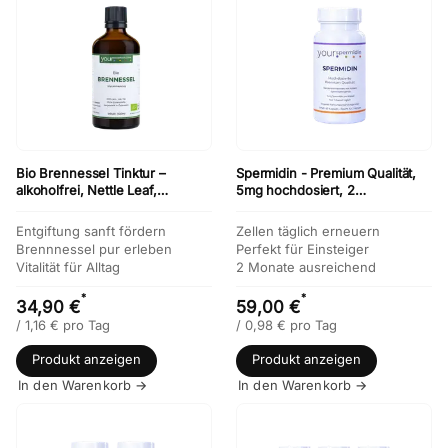
Bio Brennessel Tinktur –
Spermidin - Premium Qualität,
alkoholfrei, Nettle Leaf,
5mg hochdosiert, 2
konform, 100ml
Monatspackung, 60 Kapseln
Entgiftung sanft fördern
Zellen täglich erneuern
Brennnessel pur erleben
Perfekt für Einsteiger
Vitalität für Alltag
2 Monate ausreichend
*
*
34,90 €
59,00 €
/
1,16
€
pro Tag
/
0,98
€
pro Tag
Produkt anzeigen
Produkt anzeigen
In den Warenkorb →
In den Warenkorb →