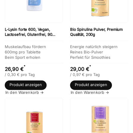
L-Lysin forte 600, Vegan,
Bio Spirulina Pulver, Premium
Lactosefrei, Glutenfrei, 90
Qualität, 200g
Kapseln
Muskelaufbau fördern
Energie natürlich steigern
600mg pro Tablette
Reines Bio-Pulver
Beim Sport erholen
Perfekt für Smoothies
*
*
26,90 €
29,00 €
/
0,30
€
pro Tag
/
0,97
€
pro Tag
Produkt anzeigen
Produkt anzeigen
In den Warenkorb →
In den Warenkorb →