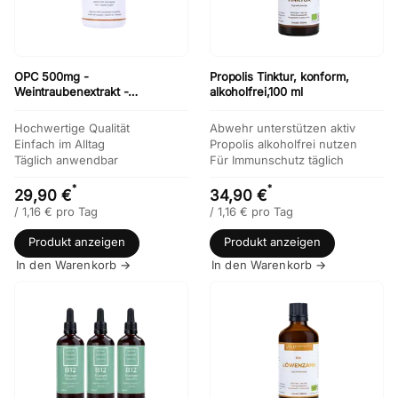
OPC 500mg -
Propolis Tinktur, konform,
Weintraubenextrakt -
alkoholfrei,100 ml
hochdosiert, nur 1 Kapsel
täglich
Hochwertige Qualität
Abwehr unterstützen aktiv
Einfach im Alltag
Propolis alkoholfrei nutzen
Täglich anwendbar
Für Immunschutz täglich
*
*
29,90 €
34,90 €
/
1,16
€
pro Tag
/
1,16
€
pro Tag
Produkt anzeigen
Produkt anzeigen
In den Warenkorb →
In den Warenkorb →