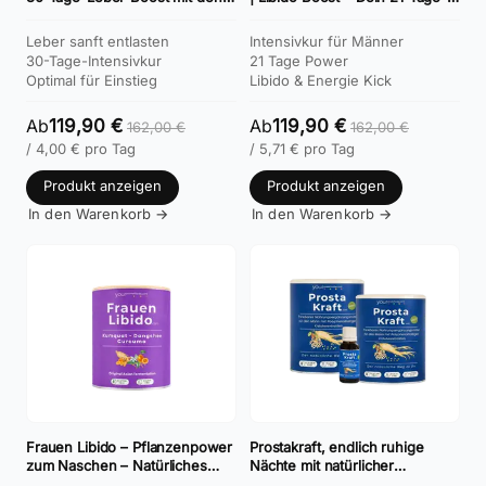
Kräften von Artischocke &
Paket für mehr Libido & Energie
Mariendistel
Leber sanft entlasten
Intensivkur für Männer
30-Tage-Intensivkur
21 Tage Power
Optimal für Einstieg
Libido & Energie Kick
Ab
119,90 €
Ab
119,90 €
162,00
€
162,00
€
/
4,00
€
pro Tag
/
5,71
€
pro Tag
Produkt anzeigen
Produkt anzeigen
In den Warenkorb →
In den Warenkorb →
Frauen Libido – Pflanzenpower
Prostakraft, endlich ruhige
zum Naschen – Natürliches
Nächte mit natürlicher
Frauen-Produkt für Energie,
Pflanzenpower