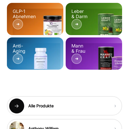
GLP-1
Leber
Abnehmen
& Darm
Anti-
Mann
Aging
& Frau
→
›
Alle Produkte
›
Anthony William