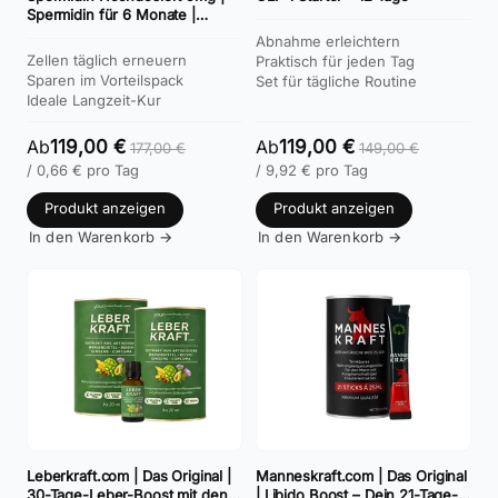
Spermidin für 6 Monate |
Weizenkeimextrakt Kapseln
Abnahme erleichtern
Kaufen | 3-er Vorteilsset
Zellen täglich erneuern
Praktisch für jeden Tag
Sparen im Vorteilspack
Set für tägliche Routine
Ideale Langzeit-Kur
Ab
119,00 €
Ab
119,00 €
177,00
€
149,00
€
/
0,66
€
pro Tag
/
9,92
€
pro Tag
Produkt anzeigen
Produkt anzeigen
In den Warenkorb →
In den Warenkorb →
Leberkraft.com | Das Original |
Manneskraft.com | Das Original
30-Tage-Leber-Boost mit den
| Libido Boost – Dein 21-Tage-