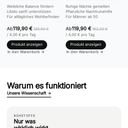
Balance & gesteigerte Lust in
Weibliche Balance fördern
Ruhige Nächte genießen
30 Tagen
Libido sanft unterstützen
Pflanzliche Nachtruhehilfe
Für alltägliches Wohlbefinden
Für Männer ab 50
Ab
119,90 €
Ab
119,90 €
139,90
€
162,00
€
/
4,00
€
pro Tag
/
4,00
€
pro Tag
Produkt anzeigen
Produkt anzeigen
In den Warenkorb →
In den Warenkorb →
Warum es funktioniert
Unsere Wissenschaft →
ROHSTOFFE
Nur was
wirklich wirkt.