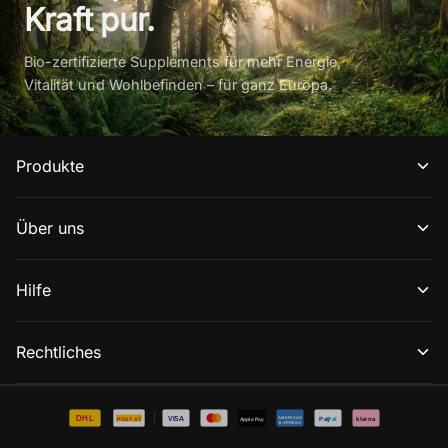
Kraft pur.
Bio-zertifizierte Supplements für mehr Energie,
Vitalität und Wohlbefinden – für ganz Europa.
Produkte
Über uns
Hilfe
Rechtliches
DHL
VISA
Pay
Pal
AMERICAN
klarna
POST AT
Apple Pay
EXPRESS