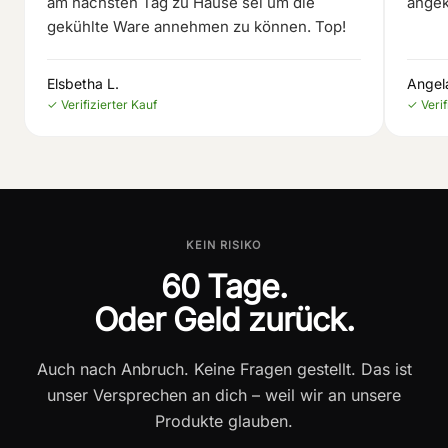
am nächsten Tag zu Hause sei um die
angek
gekühlte Ware annehmen zu können. Top!
Elsbetha L.
Angel
✓ Verifizierter Kauf
✓ Verif
KEIN RISIKO
60 Tage.
Oder Geld zurück.
Auch nach Anbruch. Keine Fragen gestellt. Das ist
unser Versprechen an dich – weil wir an unsere
Produkte glauben.