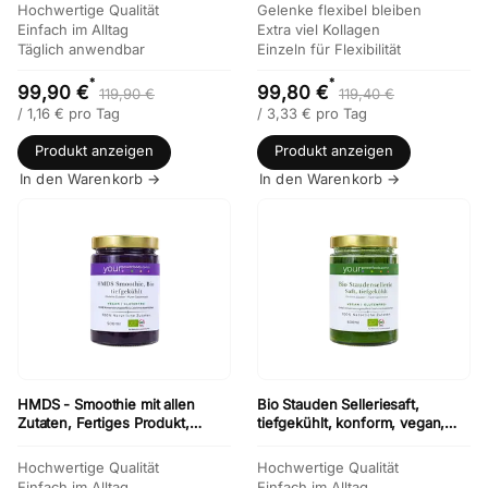
Hochwertige Qualität
Gelenke flexibel bleiben
Einfach im Alltag
Extra viel Kollagen
Täglich anwendbar
Einzeln für Flexibilität
*
*
99,90 €
99,80 €
119,90 €
119,40 €
/
1,16
€
pro Tag
/
3,33
€
pro Tag
Produkt anzeigen
Produkt anzeigen
In den Warenkorb →
In den Warenkorb →
HMDS - Smoothie mit allen
Bio Stauden Selleriesaft,
Zutaten, Fertiges Produkt,
tiefgekühlt, konform, vegan,
tiefgekühlt, Vorteilsset 12 x 500
glutenfrei, Vorteilsset 12 x 500
ml
ml
Hochwertige Qualität
Hochwertige Qualität
Einfach im Alltag
Einfach im Alltag