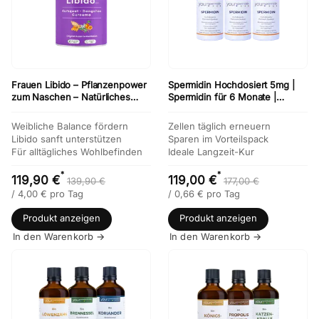
Frauen Libido – Pflanzenpower
Spermidin Hochdosiert 5mg |
zum Naschen – Natürliches
Spermidin für 6 Monate |
Frauen-Produkt für Energie,
Weizenkeimextrakt Kapseln
Balance & gesteigerte Lust in
Kaufen | 3-er Vorteilsset
Weibliche Balance fördern
Zellen täglich erneuern
30 Tagen
Libido sanft unterstützen
Sparen im Vorteilspack
Für alltägliches Wohlbefinden
Ideale Langzeit-Kur
*
*
119,90 €
119,00 €
139,90 €
177,00 €
/
4,00
€
pro Tag
/
0,66
€
pro Tag
Produkt anzeigen
Produkt anzeigen
In den Warenkorb →
In den Warenkorb →