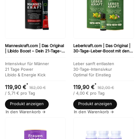
Manneskraft.com | Das Original
Leberkraft.com | Das Original |
| Libido Boost – Dein 21-Tage-
30-Tage-Leber-Boost mit den
Paket für mehr Libido & Energie
Kräften von Artischocke &
Mariendistel
Intensivkur für Männer
Leber sanft entlasten
21 Tage Power
30-Tage-Intensivkur
Libido & Energie Kick
Optimal für Einstieg
*
*
119,90 €
119,90 €
162,00 €
162,00 €
/
5,71
€
pro Tag
/
4,00
€
pro Tag
Produkt anzeigen
Produkt anzeigen
In den Warenkorb →
In den Warenkorb →