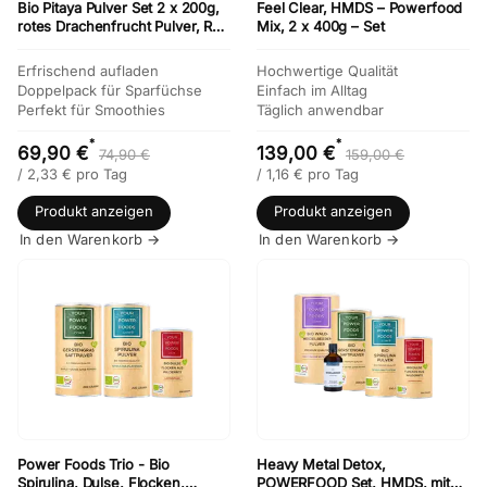
Bio Pitaya Pulver Set 2 x 200g,
Feel Clear, HMDS – Powerfood
rotes Drachenfrucht Pulver, Red
Mix, 2 x 400g – Set
Dragon Powder
Erfrischend aufladen
Hochwertige Qualität
Doppelpack für Sparfüchse
Einfach im Alltag
Perfekt für Smoothies
Täglich anwendbar
*
*
69,90 €
139,00 €
74,90 €
159,00 €
/
2,33
€
pro Tag
/
1,16
€
pro Tag
Produkt anzeigen
Produkt anzeigen
In den Warenkorb →
In den Warenkorb →
Power Foods Trio - Bio
Heavy Metal Detox,
Spirulina, Dulse, Flocken,
POWERFOOD Set, HMDS, mit