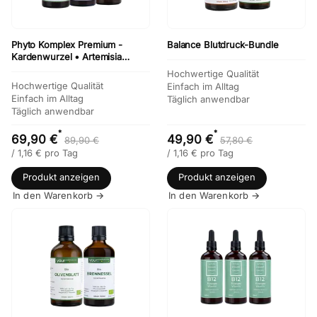
Phyto Komplex Premium -
Balance Blutdruck-Bundle
Kardenwurzel • Artemisia
Annua • Katzenkralle
Hochwertige Qualität
Hochwertige Qualität
Einfach im Alltag
Einfach im Alltag
Täglich anwendbar
Täglich anwendbar
*
*
69,90 €
49,90 €
89,90 €
57,80 €
/
1,16
€
pro Tag
/
1,16
€
pro Tag
Produkt anzeigen
Produkt anzeigen
In den Warenkorb →
In den Warenkorb →