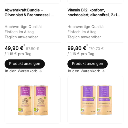
Abwehrkraft Bundle –
Vitamin B12, konform,
Olivenblatt & Brennnessel,
hochdosiert, alkoholfrei, 2+1
konform
Gratis
Hochwertige Qualität
Hochwertige Qualität
Einfach im Alltag
Einfach im Alltag
Täglich anwendbar
Täglich anwendbar
*
*
49,90 €
99,80 €
57,80 €
170,70 €
/
1,16
€
pro Tag
/
1,16
€
pro Tag
Produkt anzeigen
Produkt anzeigen
In den Warenkorb →
In den Warenkorb →