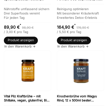
Gerstengras im Set
Bio Koriander Tinktur
Nährstoffe umfassend sichern
Reinigung optimieren
Drei Superfoods vereint
Mit besonderer Kräuterkraft
Für jeden Tag
Erweitertes Detox-Erlebnis
*
*
89,90 €
164,90 €
98,90 €
176,90 €
/
3,00
€
pro Tag
/
5,50
€
pro Tag
Produkt anzeigen
Produkt anzeigen
In den Warenkorb →
In den Warenkorb →
Vital Pilz Kraftbrühe – mit
Knochenbrühe vom Wagyu
Shiitake, vegan, glutenfrei, Bio
Rind, 12 x 500ml bester
– 12 × 500 ml
Geschmack, Paleo, Keto