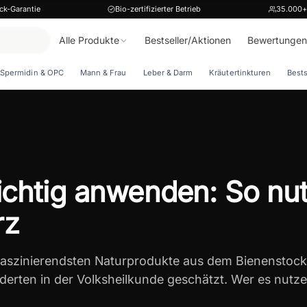
ck-Garantie
Bio-zertifizierter Betrieb
35.000+
Alle Produkte
Bestseller/Aktionen
Bewertungen
Spermidin & OPC
Mann & Frau
Leber & Darm
Kräutertinkturen
Bests
richtig anwenden: So nu
rz
r faszinierendsten Naturprodukte aus dem Bienenstoc
derten in der Volksheilkunde geschätzt. Wer es nutz