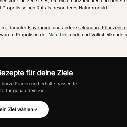
enenstock nutzen sie es, um Ritzen abzudichten und den St
at Propolis seinen Ruf als besonderes Naturprodukt
ffen, darunter
Flavonoide
und andere
sekundäre Pflanzensto
arum Propolis in der Naturheilkunde und Volksheilkunde s
ezepte für deine Ziele
r kurze Fragen und erhalte passende
e für genau dein Ziel.
ein Ziel wählen