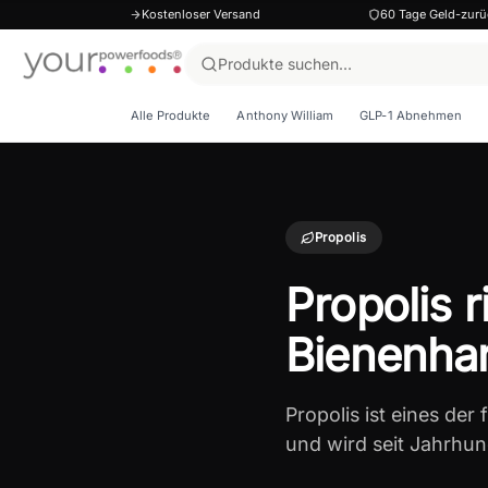
Kostenloser Versand
60 Tage Geld-zurü
Alle Produkte
Anthony William
GLP-1 Abnehmen
Propolis
Propolis 
Bienenha
Propolis ist eines de
und wird seit Jahrhun