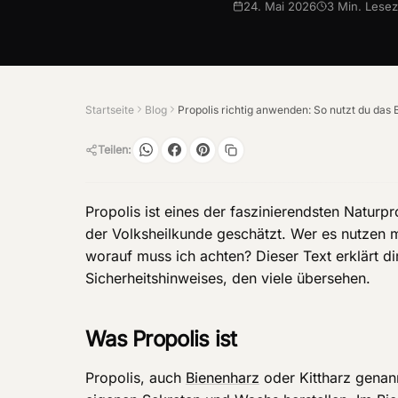
24. Mai 2026
3
Min. Lesez
Startseite
Blog
Teilen:
Propolis ist eines der faszinierendsten Natur
der Volksheilkunde geschätzt. Wer es nutzen mö
worauf muss ich achten? Dieser Text erklärt di
Sicherheitshinweises, den viele übersehen.
Was Propolis ist
Propolis, auch
Bienenharz
oder Kittharz genann