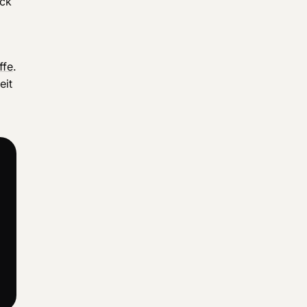
ock
ffe
.
eit