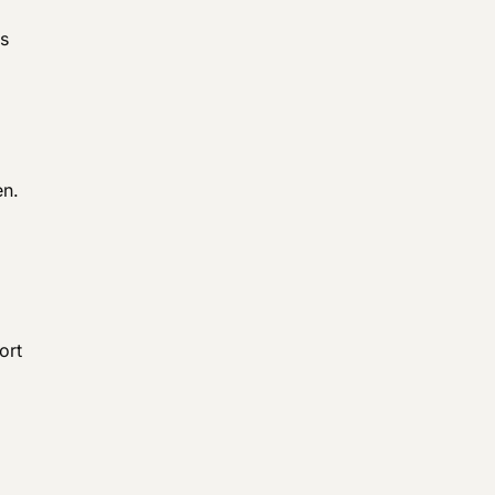
es
en.
ort