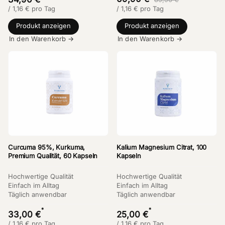
/
1,16
€
pro Tag
/
1,16
€
pro Tag
Produkt anzeigen
Produkt anzeigen
In den Warenkorb →
In den Warenkorb →
Curcuma 95%, Kurkuma,
Kalium Magnesium Citrat, 100
Premium Qualität, 60 Kapseln
Kapseln
Hochwertige Qualität
Hochwertige Qualität
Einfach im Alltag
Einfach im Alltag
Täglich anwendbar
Täglich anwendbar
*
*
33,00 €
25,00 €
/
1,16
€
pro Tag
/
1,16
€
pro Tag