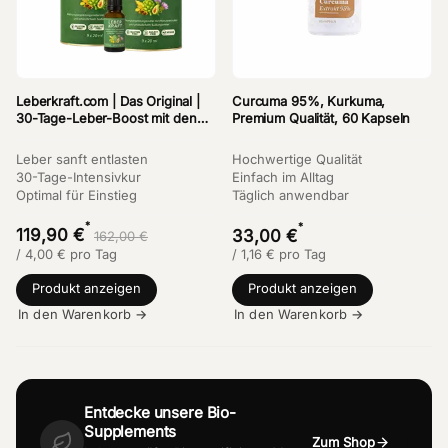
Leberkraft.com | Das Original |
Curcuma 95%, Kurkuma,
30-Tage-Leber-Boost mit den
Premium Qualität, 60 Kapseln
Kräften von Artischocke &
Mariendistel
Leber sanft entlasten
Hochwertige Qualität
30-Tage-Intensivkur
Einfach im Alltag
Optimal für Einstieg
Täglich anwendbar
*
*
119,90 €
33,00 €
162,00 €
/
4,00
€
pro Tag
/
1,16
€
pro Tag
Produkt anzeigen
Produkt anzeigen
In den Warenkorb →
In den Warenkorb →
Entdecke unsere Bio-
Supplements
Zum Shop