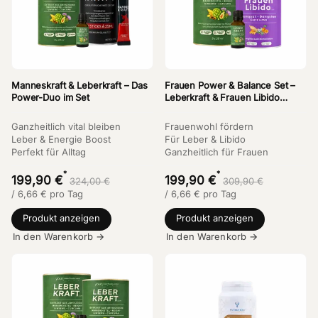
Manneskraft & Leberkraft – Das
Frauen Power & Balance Set –
Power-Duo im Set
Leberkraft & Frauen Libido
Bundle
Ganzheitlich vital bleiben
Frauenwohl fördern
Leber & Energie Boost
Für Leber & Libido
Perfekt für Alltag
Ganzheitlich für Frauen
*
*
199,90 €
199,90 €
324,00 €
309,90 €
/
6,66
€
pro Tag
/
6,66
€
pro Tag
Produkt anzeigen
Produkt anzeigen
In den Warenkorb →
In den Warenkorb →