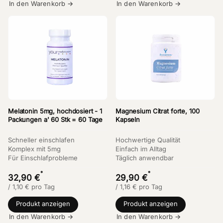
In den Warenkorb →
In den Warenkorb →
Melatonin 5mg, hochdosiert - 1
Magnesium Citrat forte, 100
Packungen a' 60 Stk = 60 Tage
Kapseln
Schneller einschlafen
Hochwertige Qualität
Komplex mit 5mg
Einfach im Alltag
Für Einschlafprobleme
Täglich anwendbar
*
*
32,90 €
29,90 €
/
1,10
€
pro Tag
/
1,16
€
pro Tag
Produkt anzeigen
Produkt anzeigen
In den Warenkorb →
In den Warenkorb →