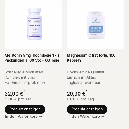
Melatonin 5mg, hochdosiert - 1
Magnesium Citrat forte, 100
Packungen a' 60 Stk = 60 Tage
Kapseln
Schneller einschlafen
Hochwertige Qualität
Komplex mit 5mg
Einfach im Alltag
Für Einschlafprobleme
Täglich anwendbar
*
*
32,90 €
29,90 €
/
1,10
€
pro Tag
/
1,16
€
pro Tag
Produkt anzeigen
Produkt anzeigen
In den Warenkorb →
In den Warenkorb →