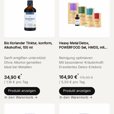
Bio Koriander Tinktur, konform,
Heavy Metal Detox,
Alkoholfrei, 100 ml
POWERFOOD Set, HMDS, mit
Bio Koriander Tinktur
Sanft entgiften unterstützt
Reinigung optimieren
Ohne Alkohol genießen
Mit besonderer Kräuterkraft
Ideal bei Metallen
Erweitertes Detox-Erlebnis
*
*
164,90 €
34,90 €
176,90 €
/
1,16
€
pro Tag
/
5,50
€
pro Tag
Produkt anzeigen
Produkt anzeigen
In den Warenkorb →
In den Warenkorb →