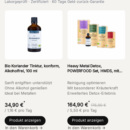
Laborgeprüft · Zertifiziert · 60 Tage Geld-zurück-Garantie
Bio Koriander Tinktur, konform,
Heavy Metal Detox,
Alkoholfrei, 100 ml
POWERFOOD Set, HMDS, mit
Bio Koriander Tinktur
Sanft entgiften unterstützt
Reinigung optimieren
Ohne Alkohol genießen
Mit besonderer Kräuterkraft
Ideal bei Metallen
Erweitertes Detox-Erlebnis
*
*
164,90 €
34,90 €
176,90 €
/
1,16
€
pro Tag
/
5,50
€
pro Tag
Produkt anzeigen
Produkt anzeigen
In den Warenkorb →
In den Warenkorb →