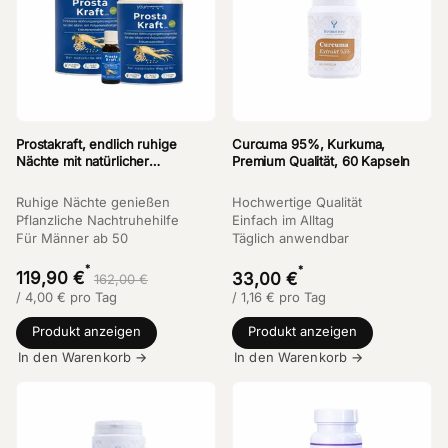
Prostakraft, endlich ruhige
Curcuma 95%, Kurkuma,
Nächte mit natürlicher
Premium Qualität, 60 Kapseln
Pflanzenpower
Ruhige Nächte genießen
Hochwertige Qualität
Pflanzliche Nachtruhehilfe
Einfach im Alltag
Für Männer ab 50
Täglich anwendbar
*
*
119,90 €
33,00 €
162,00 €
/
4,00
€
pro Tag
/
1,16
€
pro Tag
Produkt anzeigen
Produkt anzeigen
In den Warenkorb →
In den Warenkorb →