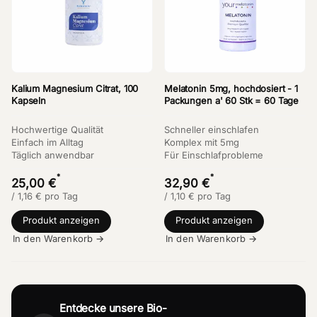
Kalium Magnesium Citrat, 100
Melatonin 5mg, hochdosiert - 1
Kapseln
Packungen a' 60 Stk = 60 Tage
Hochwertige Qualität
Schneller einschlafen
Einfach im Alltag
Komplex mit 5mg
Täglich anwendbar
Für Einschlafprobleme
*
*
25,00 €
32,90 €
/
1,16
€
pro Tag
/
1,10
€
pro Tag
Produkt anzeigen
Produkt anzeigen
In den Warenkorb →
In den Warenkorb →
Entdecke unsere Bio-