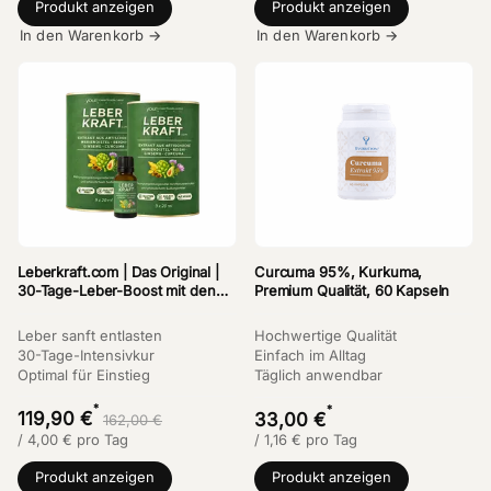
Produkt anzeigen
Produkt anzeigen
In den Warenkorb →
In den Warenkorb →
Leberkraft.com | Das Original |
Curcuma 95%, Kurkuma,
30-Tage-Leber-Boost mit den
Premium Qualität, 60 Kapseln
Kräften von Artischocke &
Mariendistel
Leber sanft entlasten
Hochwertige Qualität
30-Tage-Intensivkur
Einfach im Alltag
Optimal für Einstieg
Täglich anwendbar
*
*
119,90 €
33,00 €
162,00 €
/
4,00
€
pro Tag
/
1,16
€
pro Tag
Produkt anzeigen
Produkt anzeigen