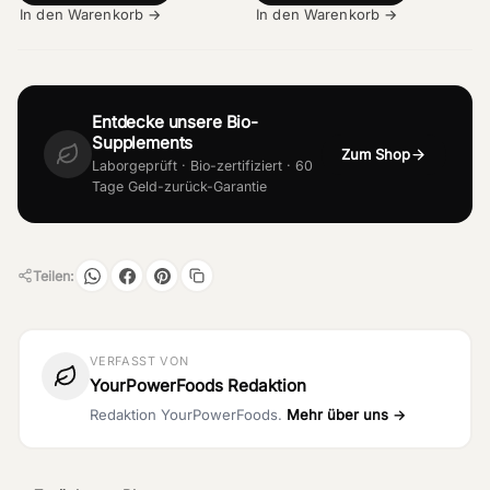
In den Warenkorb →
In den Warenkorb →
Entdecke unsere Bio-
Supplements
Zum Shop
Laborgeprüft · Bio-zertifiziert · 60
Tage Geld-zurück-Garantie
Teilen:
VERFASST VON
YourPowerFoods Redaktion
Redaktion YourPowerFoods.
Mehr über uns →