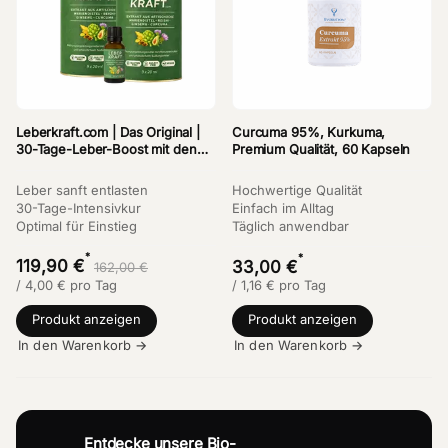
Leberkraft.com | Das Original |
Curcuma 95%, Kurkuma,
30-Tage-Leber-Boost mit den
Premium Qualität, 60 Kapseln
Kräften von Artischocke &
Mariendistel
Leber sanft entlasten
Hochwertige Qualität
30-Tage-Intensivkur
Einfach im Alltag
Optimal für Einstieg
Täglich anwendbar
*
*
119,90 €
33,00 €
162,00 €
/
4,00
€
pro Tag
/
1,16
€
pro Tag
Produkt anzeigen
Produkt anzeigen
In den Warenkorb →
In den Warenkorb →
Entdecke unsere Bio-