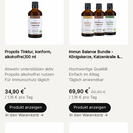
Propolis Tinktur, konform,
Immun Balance Bundle -
alkoholfrei,100 ml
Königskerze, Katzenkralle &
Propolis
Abwehr unterstützen aktiv
Hochwertige Qualität
Propolis alkoholfrei nutzen
Einfach im Alltag
Für Immunschutz täglich
Täglich anwendbar
*
*
69,90 €
34,90 €
89,90 €
/
1,16
€
pro Tag
/
1,16
€
pro Tag
Produkt anzeigen
Produkt anzeigen
In den Warenkorb →
In den Warenkorb →