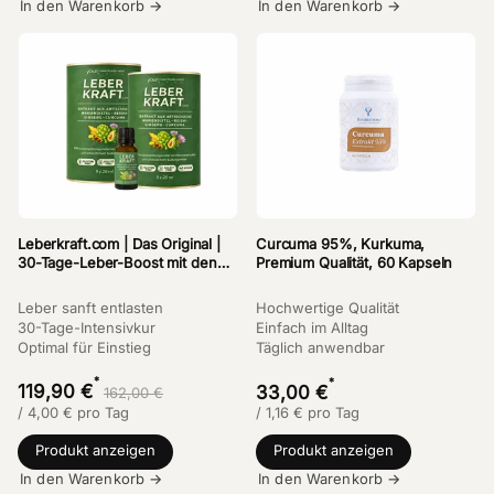
In den Warenkorb →
In den Warenkorb →
Leberkraft.com | Das Original |
Curcuma 95%, Kurkuma,
30-Tage-Leber-Boost mit den
Premium Qualität, 60 Kapseln
Kräften von Artischocke &
Mariendistel
Leber sanft entlasten
Hochwertige Qualität
30-Tage-Intensivkur
Einfach im Alltag
Optimal für Einstieg
Täglich anwendbar
*
*
119,90 €
33,00 €
162,00 €
/
4,00
€
pro Tag
/
1,16
€
pro Tag
Produkt anzeigen
Produkt anzeigen
In den Warenkorb →
In den Warenkorb →