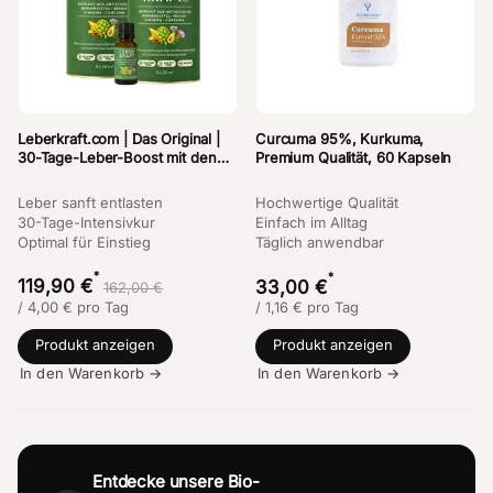
Leberkraft.com | Das Original |
Curcuma 95%, Kurkuma,
30-Tage-Leber-Boost mit den
Premium Qualität, 60 Kapseln
Kräften von Artischocke &
Mariendistel
Leber sanft entlasten
Hochwertige Qualität
30-Tage-Intensivkur
Einfach im Alltag
Optimal für Einstieg
Täglich anwendbar
*
*
119,90 €
33,00 €
162,00 €
/
4,00
€
pro Tag
/
1,16
€
pro Tag
Produkt anzeigen
Produkt anzeigen
In den Warenkorb →
In den Warenkorb →
Entdecke unsere Bio-