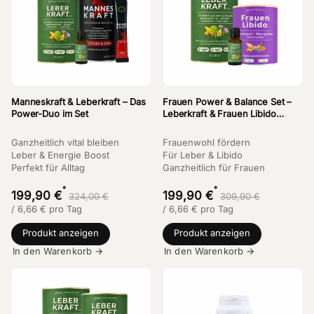
Manneskraft & Leberkraft – Das
Frauen Power & Balance Set –
Power-Duo im Set
Leberkraft & Frauen Libido
Bundle
Ganzheitlich vital bleiben
Frauenwohl fördern
Leber & Energie Boost
Für Leber & Libido
Perfekt für Alltag
Ganzheitlich für Frauen
*
*
199,90 €
199,90 €
324,00 €
309,90 €
/
6,66
€
pro Tag
/
6,66
€
pro Tag
Produkt anzeigen
Produkt anzeigen
In den Warenkorb →
In den Warenkorb →