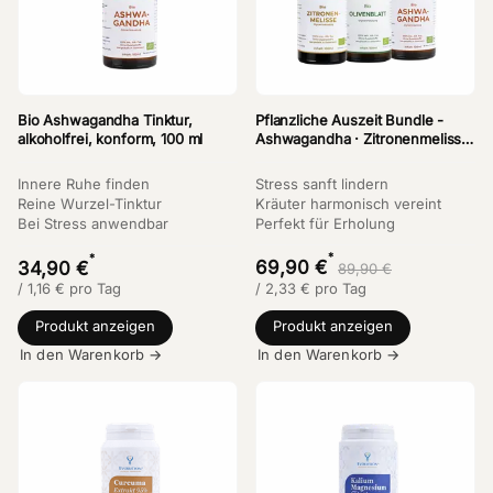
Bio Ashwagandha Tinktur,
Pflanzliche Auszeit Bundle -
alkoholfrei, konform, 100 ml
Ashwagandha · Zitronenmelisse
· Olivenblatt
Innere Ruhe finden
Stress sanft lindern
Reine Wurzel-Tinktur
Kräuter harmonisch vereint
Bei Stress anwendbar
Perfekt für Erholung
*
*
69,90 €
34,90 €
89,90 €
/
1,16
€
pro Tag
/
2,33
€
pro Tag
Produkt anzeigen
Produkt anzeigen
In den Warenkorb →
In den Warenkorb →