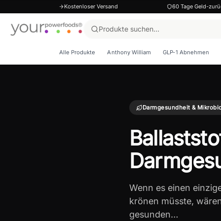
Kostenloser Versand
60 Tage Geld-zurü
Alle Produkte
Anthony William
GLP-1 Abnehmen
Darmgesundheit & Mikrobi
Ballaststo
Darmgesu
Wenn es einen einzig
krönen müsste, wären e
gesunden…