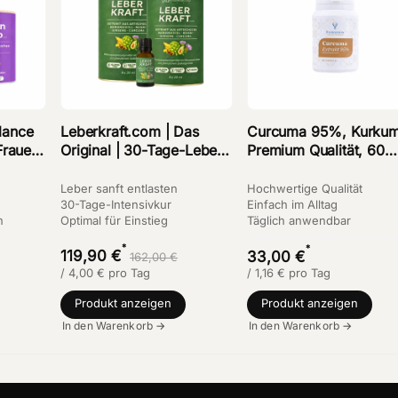
lance
Leberkraft.com | Das
Curcuma 95%, Kurkum
Frauen
Original | 30-Tage-Leber-
Premium Qualität, 60
Boost mit den Kräften von
Kapseln
Artischocke &
Leber sanft entlasten
Hochwertige Qualität
Mariendistel
30-Tage-Intensivkur
Einfach im Alltag
n
Optimal für Einstieg
Täglich anwendbar
*
*
119,90 €
33,00 €
162,00 €
/
4,00
€
pro Tag
/
1,16
€
pro Tag
Produkt anzeigen
Produkt anzeigen
In den Warenkorb →
In den Warenkorb →