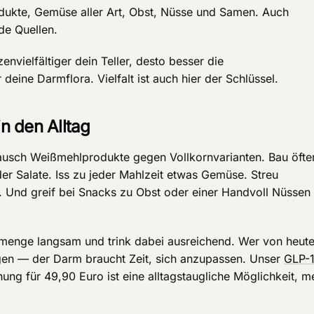
dukte, Gemüse aller Art, Obst, Nüsse und Samen. Auch
de Quellen.
envielfältiger dein Teller, desto besser die
 deine Darmflora. Vielfalt ist auch hier der Schlüssel.
in den Alltag
Tausch Weißmehlprodukte gegen Vollkornvarianten. Bau öfte
er Salate. Iss zu jeder Mahlzeit etwas Gemüse. Streu
 Und greif bei Snacks zu Obst oder einer Handvoll Nüssen
offmenge langsam und trink dabei ausreichend. Wer von heut
ungen — der Darm braucht Zeit, sich anzupassen. Unser
GLP-
ung für 49,90 Euro ist eine alltagstaugliche Möglichkeit, m