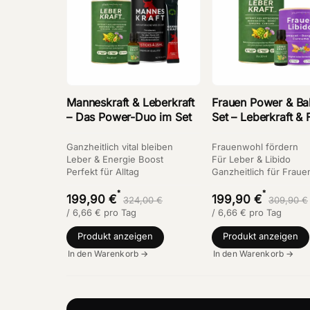
Manneskraft & Leberkraft
Frauen Power & Ba
– Das Power-Duo im Set
Set – Leberkraft & 
Libido Bundle
Ganzheitlich vital bleiben
Frauenwohl fördern
Leber & Energie Boost
Für Leber & Libido
Perfekt für Alltag
Ganzheitlich für Fraue
*
*
199,90 €
199,90 €
324,00 €
309,90 €
/
6,66
€
pro Tag
/
6,66
€
pro Tag
Produkt anzeigen
Produkt anzeigen
In den Warenkorb →
In den Warenkorb →