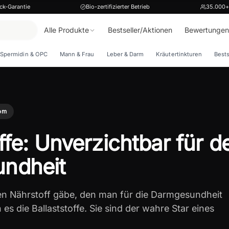
ck-Garantie
Bio-zertifizierter Betrieb
35.000+
Alle Produkte
Bestseller/Aktionen
Bewertungen
Spermidin & OPC
Mann & Frau
Leber & Darm
Kräutertinkturen
Bests
om
ffe: Unverzichtbar für d
ndheit
en Nährstoff gäbe, den man für die Darmgesundheit
s die Ballaststoffe. Sie sind der wahre Star eines