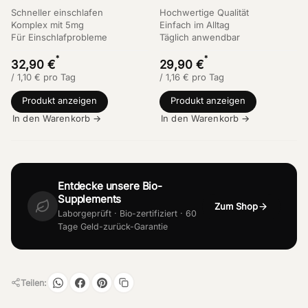
Schneller einschlafen
Hochwertige Qualität
Komplex mit 5mg
Einfach im Alltag
Für Einschlafprobleme
Täglich anwendbar
*
*
32,90 €
29,90 €
/
1,10
€
pro Tag
/
1,16
€
pro Tag
Produkt anzeigen
Produkt anzeigen
In den Warenkorb →
In den Warenkorb →
Entdecke unsere Bio-
Supplements
Zum Shop
Laborgeprüft · Bio-zertifiziert · 60
Tage Geld-zurück-Garantie
Teilen: