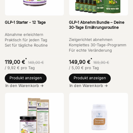
GLP-1 Starter - 12 Tage
GLP-1 Abnehm Bundle – Deine
30-Tage Ernährungsroutine
Abnahme erleichtern
Zielgerichtet abnehmen
Praktisch für jeden Tag
Komplettes 30-Tage-Programm
Set für tägliche Routine
Für echte Veränderung
*
*
119,00 €
149,90 €
149,00 €
169,90 €
/
9,92
€
pro Tag
/
5,00
€
pro Tag
Produkt anzeigen
Produkt anzeigen
In den Warenkorb →
In den Warenkorb →