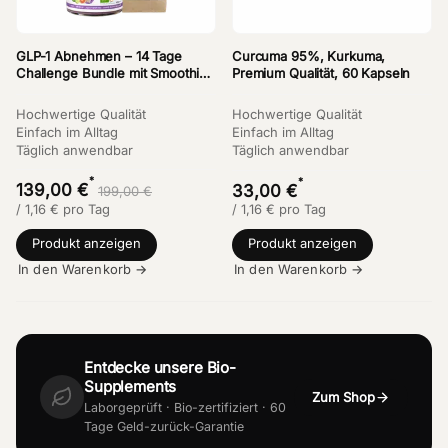
GLP-1 Abnehmen – 14 Tage
Curcuma 95%, Kurkuma,
Challenge Bundle mit Smoothies
Premium Qualität, 60 Kapseln
& Powerbrot
Hochwertige Qualität
Hochwertige Qualität
Einfach im Alltag
Einfach im Alltag
Täglich anwendbar
Täglich anwendbar
*
*
139,00 €
33,00 €
199,00 €
/
1,16
€
pro Tag
/
1,16
€
pro Tag
Produkt anzeigen
Produkt anzeigen
In den Warenkorb →
In den Warenkorb →
Entdecke unsere Bio-
Supplements
Zum Shop
Laborgeprüft · Bio-zertifiziert · 60
Tage Geld-zurück-Garantie