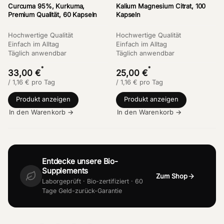
Curcuma 95%, Kurkuma,
Kalium Magnesium Citrat, 100
Premium Qualität, 60 Kapseln
Kapseln
Hochwertige Qualität
Hochwertige Qualität
Einfach im Alltag
Einfach im Alltag
Täglich anwendbar
Täglich anwendbar
*
*
33,00 €
25,00 €
/
1,16
€
pro Tag
/
1,16
€
pro Tag
Produkt anzeigen
Produkt anzeigen
In den Warenkorb →
In den Warenkorb →
Entdecke unsere Bio-
Supplements
Zum Shop
Laborgeprüft · Bio-zertifiziert · 60
Tage Geld-zurück-Garantie