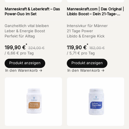
Manneskraft & Leberkraft – Das
Manneskraft.com | Das Original |
Power-Duo im Set
Libido Boost – Dein 21-Tage-
Paket für mehr Libido & Energie
Ganzheitlich vital bleiben
Intensivkur für Männer
Leber & Energie Boost
21 Tage Power
Perfekt für Alltag
Libido & Energie Kick
*
*
199,90 €
119,90 €
324,00 €
162,00 €
/
6,66
€
pro Tag
/
5,71
€
pro Tag
Produkt anzeigen
Produkt anzeigen
In den Warenkorb →
In den Warenkorb →