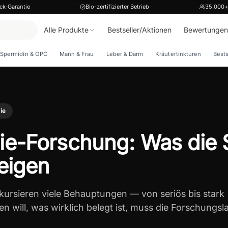
ck-Garantie
Bio-zertifizierter Betrieb
35.000+
Alle Produkte
Bestseller/Aktionen
Bewertungen
Spermidin & OPC
Mann & Frau
Leber & Darm
Kräutertinkturen
Bests
ie
ie-Forschung: Was die 
zeigen
ursieren viele Behauptungen — von seriös bis stark
en will, was wirklich belegt ist, muss die Forschungs