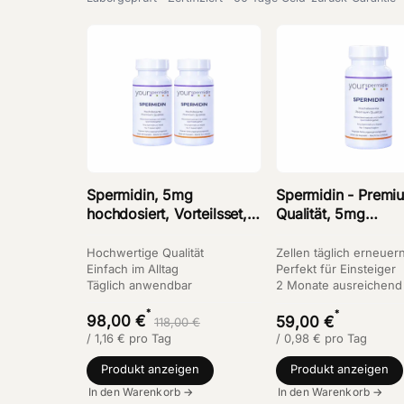
Spermidin, 5mg
Spermidin - Premi
hochdosiert, Vorteilsset, 2
Qualität, 5mg
x 60 Kapseln, 15%
hochdosiert, 2
Sparen
Monatspackung, 6
Hochwertige Qualität
Zellen täglich erneuer
Einfach im Alltag
Kapseln
Perfekt für Einsteiger
Täglich anwendbar
2 Monate ausreichend
*
*
98,00 €
59,00 €
118,00 €
/
1,16
€
pro Tag
/
0,98
€
pro Tag
Produkt anzeigen
Produkt anzeigen
In den Warenkorb →
In den Warenkorb →