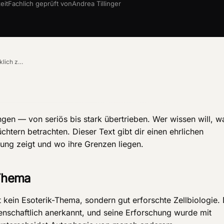
eit
Fachlich geprüft von
Andrea Tillinger
Autophagie-Forschung: Was die Studien wirklich zeigen
gen — von seriös bis stark übertrieben. Wer wissen will, w
chtern betrachten. Dieser Text gibt dir einen ehrlichen
ung zeigt und wo ihre Grenzen liegen.
 Thema
 kein Esoterik-Thema, sondern gut erforschte Zellbiologie.
senschaftlich anerkannt, und seine Erforschung wurde mit