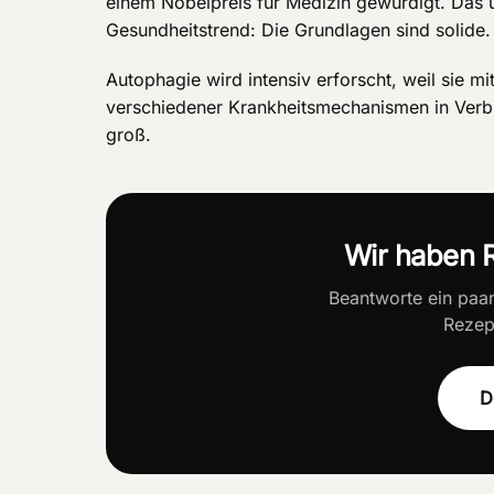
einem Nobelpreis für Medizin gewürdigt. Das
Gesundheitstrend: Die Grundlagen sind solide.
Autophagie wird intensiv erforscht, weil sie m
verschiedener Krankheitsmechanismen in Verbin
groß.
Wir haben R
Beantworte ein paa
Rezept
D