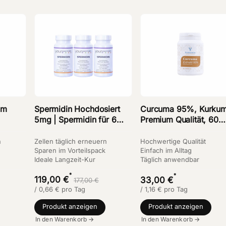
um
Spermidin Hochdosiert
Curcuma 95%, Kurkum
5mg | Spermidin für 6
Premium Qualität, 60
Monate |
Kapseln
0
Weizenkeimextrakt
n
Zellen täglich erneuern
Hochwertige Qualität
Kapseln Kaufen | 3-er
Sparen im Vorteilspack
Einfach im Alltag
Ideale Langzeit-Kur
Täglich anwendbar
Vorteilsset
*
*
119,00 €
33,00 €
177,00 €
/
0,66
€
pro Tag
/
1,16
€
pro Tag
Produkt anzeigen
Produkt anzeigen
In den Warenkorb →
In den Warenkorb →