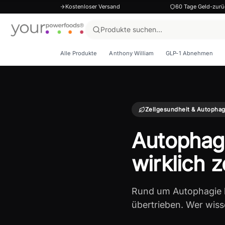
Kostenloser Versand
60 Tage Geld-zurü
Alle Produkte
Anthony William
GLP-1 Abnehmen
Zellgesundheit & Autophag
Autophag
wirklich 
Rund um Autophagie k
übertrieben. Wer wiss