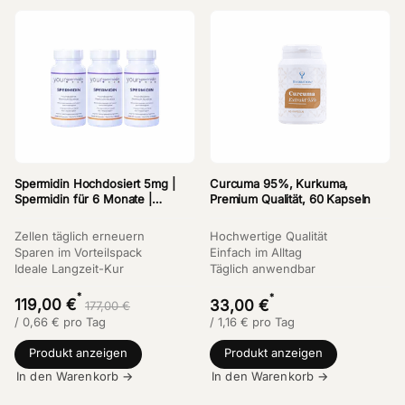
Spermidin Hochdosiert 5mg |
Curcuma 95%, Kurkuma,
Spermidin für 6 Monate |
Premium Qualität, 60 Kapseln
Weizenkeimextrakt Kapseln
Kaufen | 3-er Vorteilsset
Zellen täglich erneuern
Hochwertige Qualität
Sparen im Vorteilspack
Einfach im Alltag
Ideale Langzeit-Kur
Täglich anwendbar
*
*
119,00 €
33,00 €
177,00 €
/
0,66
€
pro Tag
/
1,16
€
pro Tag
Produkt anzeigen
Produkt anzeigen
In den Warenkorb →
In den Warenkorb →