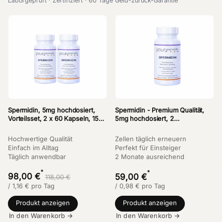
Laborgeprüft · Zertifiziert · 60 Tage Geld-zurück-Garantie
Spermidin, 5mg hochdosiert,
Spermidin - Premium Qualität,
Vorteilsset, 2 x 60 Kapseln, 15%
5mg hochdosiert, 2
Sparen
Monatspackung, 60 Kapseln
Hochwertige Qualität
Zellen täglich erneuern
Einfach im Alltag
Perfekt für Einsteiger
Täglich anwendbar
2 Monate ausreichend
*
*
98,00 €
59,00 €
118,00 €
/
1,16
€
pro Tag
/
0,98
€
pro Tag
Produkt anzeigen
Produkt anzeigen
In den Warenkorb →
In den Warenkorb →