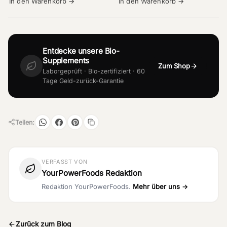
In den Warenkorb →
In den Warenkorb →
Entdecke unsere Bio-
Supplements
Zum Shop
Laborgeprüft · Bio-zertifiziert · 60
Tage Geld-zurück-Garantie
Teilen:
VERFASST VON
YourPowerFoods Redaktion
Redaktion YourPowerFoods.
Mehr über uns →
Zurück zum Blog