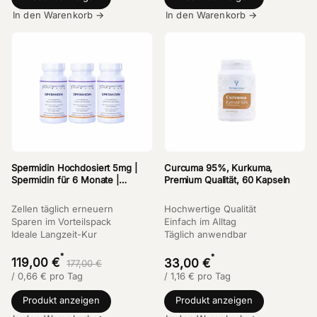
In den Warenkorb →
In den Warenkorb →
Spermidin Hochdosiert 5mg |
Curcuma 95%, Kurkuma,
Spermidin für 6 Monate |
Premium Qualität, 60 Kapseln
Weizenkeimextrakt Kapseln
Kaufen | 3-er Vorteilsset
Zellen täglich erneuern
Hochwertige Qualität
Sparen im Vorteilspack
Einfach im Alltag
Ideale Langzeit-Kur
Täglich anwendbar
*
*
119,00 €
33,00 €
177,00 €
/
0,66
€
pro Tag
/
1,16
€
pro Tag
Produkt anzeigen
Produkt anzeigen