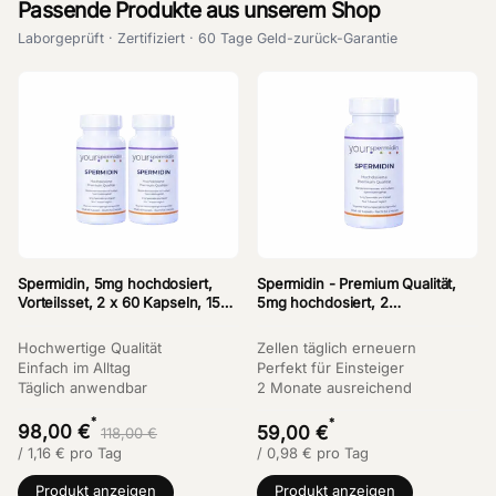
Passende Produkte aus unserem Shop
Laborgeprüft · Zertifiziert · 60 Tage Geld-zurück-Garantie
Spermidin, 5mg hochdosiert,
Spermidin - Premium Qualität,
Vorteilsset, 2 x 60 Kapseln, 15%
5mg hochdosiert, 2
Sparen
Monatspackung, 60 Kapseln
Hochwertige Qualität
Zellen täglich erneuern
Einfach im Alltag
Perfekt für Einsteiger
Täglich anwendbar
2 Monate ausreichend
*
*
98,00 €
59,00 €
118,00 €
/
1,16
€
pro Tag
/
0,98
€
pro Tag
Produkt anzeigen
Produkt anzeigen