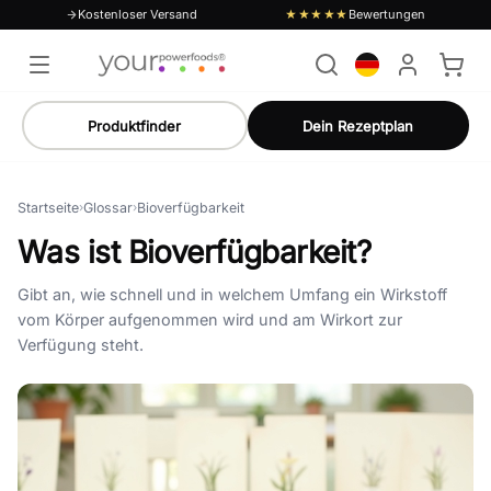
Kostenloser Versand
Bewertungen
★★★★★
Produktfinder
Dein Rezeptplan
Startseite
›
Glossar
›
Bioverfügbarkeit
Was ist Bioverfügbarkeit?
Gibt an, wie schnell und in welchem Umfang ein Wirkstoff
vom Körper aufgenommen wird und am Wirkort zur
Verfügung steht.